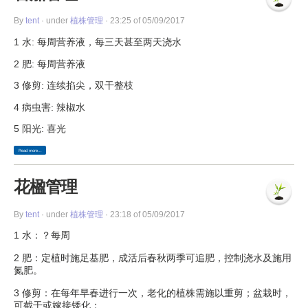
By
tent
· under
植株管理
· 23:25 of 05/09/2017
1 水: 每周营养液，每三天甚至两天浇水
2 肥: 每周营养液
3 修剪: 连续掐尖，双干整枝
4 病虫害: 辣椒水
5 阳光: 喜光
Read more...
花楹管理
By
tent
· under
植株管理
· 23:18 of 05/09/2017
1 水：？每周
2 肥：定植时施足基肥，成活后春秋两季可追肥，控制浇水及施用
氮肥。
3 修剪：在每年早春进行一次，老化的植株需施以重剪；盆栽时，
可截干或嫁接矮化；