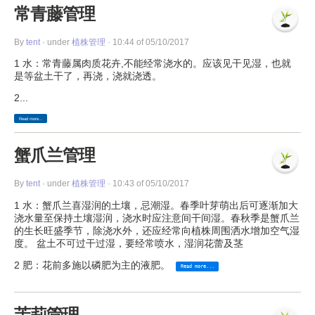
常青藤管理
By
tent
· under
植株管理
· 10:44 of 05/10/2017
1 水：常青藤属肉质花卉,不能经常浇水的。应该见干见湿，也就
是等盆土干了，再浇，浇就浇透。
2...
Read more...
蟹爪兰管理
By
tent
· under
植株管理
· 10:43 of 05/10/2017
1 水：蟹爪兰喜湿润的土壤，忌潮湿。春季叶芽萌出后可逐渐加大
浇水量至保持土壤湿润，浇水时应注意间干间湿。春秋季是蟹爪兰
的生长旺盛季节，除浇水外，还应经常向植株周围洒水增加空气湿
度。 盆土不可过干过湿，要经常喷水，湿润花蕾及茎
2 肥：花前多施以磷肥为主的液肥。
Read more...
茉莉管理