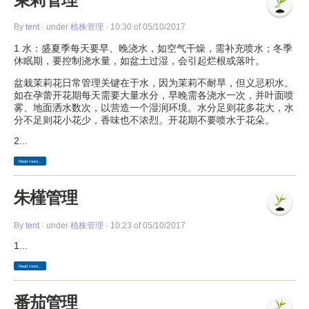
By
tent
· under
植株管理
· 10:30 of 05/10/2017
1 水：盛夏季每天要早、晚浇水，如空气干燥，需补充喷水；冬季
休眠期，要控制浇水量，如盆土过湿，会引起烂根或落叶。
盆栽茉莉花日常管理关键在于水，因为茉莉不耐旱，但义忌积水。
如在孕蕾开花期每天需要大量水分，早晚需各浇水一次，并叶面喷
雾、地面洒水数次，以营造一个湿润环境。水分足则花多花大，水
分不足则花小花少，香味也不浓烈。开花期不要喷水于花朵。
2...
Read more...
朱槿管理
By
tent
· under
植株管理
· 10:23 of 05/10/2017
1...
Read more...
番茄管理