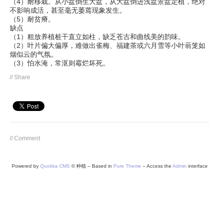
（4）耐移栽。从小盆倒生大盆，从大盆倒进浅盆景盆定植，绝对
不影响成活，甚至毫无萎蔫现象发生。
（5）耐贫瘠。
缺点
（1）粗放养植桩干直立如柱，缺乏苍古和曲线美的韵味。
（2）叶片偏大偏厚，难做出雀梅、福建茶或六月雪等小叶蓊笼如
烟似云的气氛。
（3）怕水淹，常沤则霉烂坏死。
// Share
// Comment
Powered by
Quokka CMS
© 种植 – Based in
Pure Theme
– Access the
Admin
interface