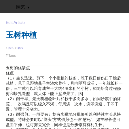
园艺
Edit Article
玉树种植
>
园艺
>
教程
// Tags
玉树的优缺点
优点
（1）生长迅速。剪下一个小指粗的枝条，晾干数日使伤口干燥后
栽植，见干见湿地燕子掌浇水养护，月内即可成活，一年就长粗一
倍，三年就可以培育成主干大约4厘米粗的小树，如随培育过程修
剪和蟠扎造型，就大体上能上盆成景了。[5]
（2）耐干旱。景天科植物叶片和枝干多肉多水，如同沙漠中的骆
驼，一次喝足可以经久不渴，每周浇一次水，浇即浇透，干即干
透，管理十分省力。
（3）耐强剪。一般要有计划有步骤地分批修剪以利持续生长尽快
成型。特殊必要时以“剃头”方式强剪也不致“憋死”。如主根长也可
盘曲平伸，也可剪去冗余，同样也是分步修剪有利生长。